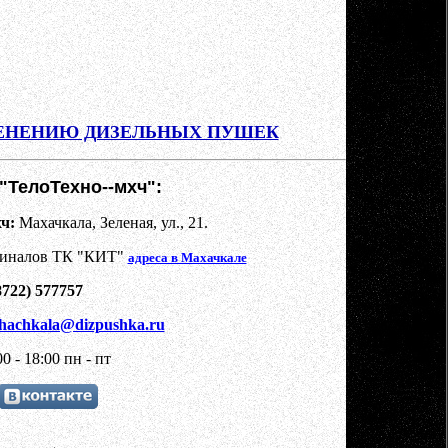
ЕНЕНИЮ ДИЗЕЛЬНЫХ ПУШЕК
ТелоТехно--мхч":
ч:
Махачкала, Зеленая, ул., 21.
миналов ТК "КИТ"
адреса в Махачкале
8722) 577757
hachkala@dizpushka.ru
0 - 18:00 пн - пт