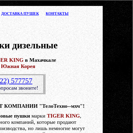
ДОСТАВКА ПУШЕК
КОНТАКТЫ
ки дизельные
GER KING
в Махачкале
о
Южная Корея
722) 577757
опросам звоните!
КОМПАНИИ "ТелоТехно--мхч"!
ловые пушки
марки
TIGER KING
,
ного компаний, которые продают
оизводства, но лишь немногие могут