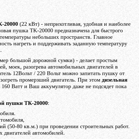
К-20000
(22 кВт) - неприхотливая, удобная и наиболее
ловая пушка TK-20000 предназначена для быстрого
 температуры небольших пространств. Главное
ность нагреть и поддерживать заданную температуру
.
мер большой дорожной сумки) - делает простым
й, моек, разогрева автомобильных двигателей в
атель 12Вольт / 220 Вольт можно запитать пушку от
азогреть промерзший двигатель. При этом
дизельная
о 160 Ватт и Ваш аккумулятор даже не подсядет пока
ой пушки ТК-20000
:
обиля.
втомобиля,
 (50-80 кв.м.) при проведении строительных работ.
х двигателей автомобилей.