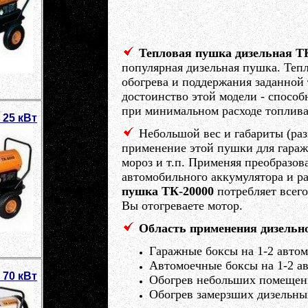
Тепловая пушка дизельная Т
популярная дизельная пушка. Теп
обогрева и поддержания заданной
достоинство этой модели - способ
при минимальном расходе топлива
 25 кВт
Небольшой вес и габариты (раз
применение этой пушки для гараже
мороз и т.п. Применяя преобразов
автомобильного аккумулятора и р
пушка ТК-20000
потребляет всег
Вы отогреваете мотор.
Область применения дизельн
Гаражные боксы на 1-2 автом
Автомоечные боксы на 1-2 а
 70 кВт
Обогрев небольших помещений
Обогрев замерзших дизельны