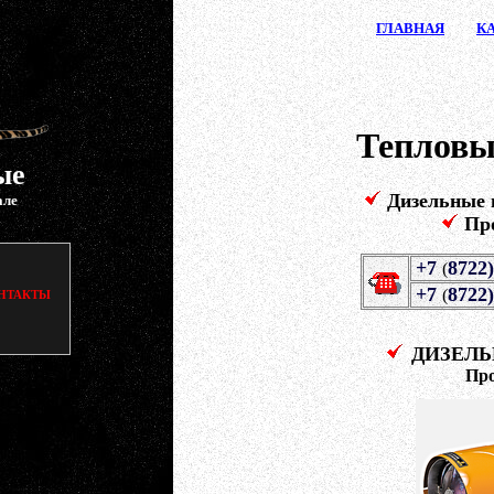
ГЛАВ
НАЯ
К
Тепловы
ые
Дизельные
але
Пр
+7
8722)
(
+7
8722)
(
НТАКТЫ
ДИЗЕЛЬН
Пр