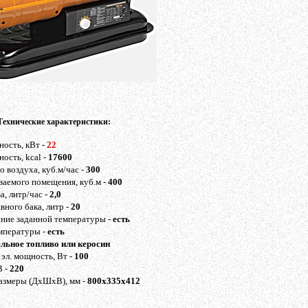
Технические характеристики:
ость, кВт -
22
ость, kcal -
17600
о воздуха, куб.м/час -
300
аемого помещения, куб.м -
400
а, литр/час -
2,0
вного бака, литр -
20
ание заданной температуры -
есть
мпературы -
есть
ельное топливо или керосин
эл. мощность, Вт -
100
В -
220
азмеры (ДхШхВ), мм -
800х335х412