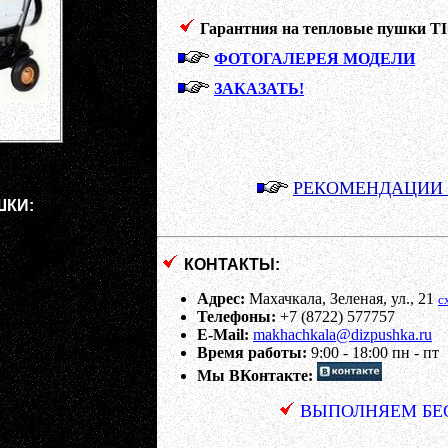
Гарантния на тепловые пушки T
ФОТОГАЛЕРЕЯ МОДЕЛИ
ЗАКАЗАТЬ!
РЕКОМЕНДАЦИИ
ШКИ:
КОНТАКТЫ:
Адрес:
Махачкала, Зеленая, ул., 21
с
Телефоны:
+7 (8722) 577757
E-Mail:
makhachkala@dizpushka.ru
Время работы:
9:00 - 18:00 пн - пт
Мы ВКонтакте:
ВЫПОЛНЯЕМ БЕС