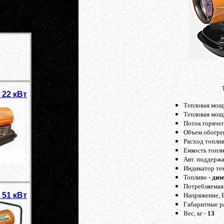
 22 кВт
Тепловая мощн
Тепловая мощн
Поток горячег
Объем обогрев
Расход топлив
Емкость топли
Авт. поддерж
Индикатор те
Топливо -
диз
Потребляемая 
 51 кВт
Напряжение, 
Габаритные р
Вес, кг -
13