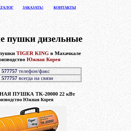
АТАЛ
ОГ
ЗАКАЗА
ТЬ!
КОНТАК
ТЫ
е пушки дизельные
 пушки
TIGER KING
в Махачкале
оизводство
Южная Корея
 577757
телефон/факс
 577757
всегда на связи
АЯ ПУШКА TK-20000 22 кВт
оизводство Южная Корея